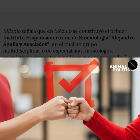
Milenio
señala que en México se constituyó el primer
Instituto Hispanoamericano de Suicidología “Alejandro
Águila y Asociados”
, en el cual un grupo
multidisciplinario de especialistas, tanatólogos,
psiquiatras, terapeutas y médicos generales atenderá a
todo tipo de personas,sin importar su capacidad
financiera, que
tengan idea de acabar con su vida.
Alejandro Águila, director del primer instituto en
América Latina e Iberoamérica, explicó que este centro
atiende a ocho personas diariamente; de éstas,
100%
logra erigir un proyecto de vida.
Este centro de salud capacitará a terapeutas para que
sepan intervenir en situaciones de crisis. Además,
esta
institución ofrecerá terapias mediante Facebook,