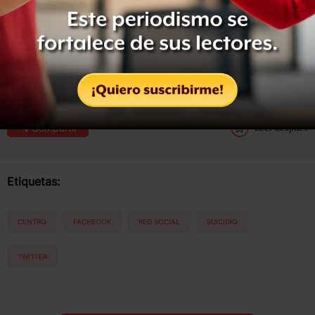
Twitter y Skype mediante la cuenta @suicidología.
Leer la nota completa en
Milenio
.
Compartir
Leer después
Etiquetas:
CENTRO
FACEBOOK
RED SOCIAL
SUICIDIO
TWITTER