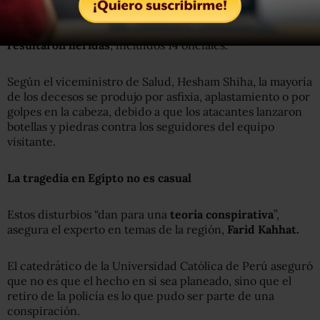
confirmó que el número de muertos aumentó a 74 y que
entre ellos hay un policía, mientras que
248 personas
resultaron heridas
, incluidos 14 oficiales.
Según el viceministro de Salud, Hesham Shiha, la mayoría
de los decesos se produjo por asfixia, aplastamiento o por
golpes en la cabeza, debido a que los atacantes lanzaron
botellas y piedras contra los seguidores del equipo
visitante.
La tragedia en Egipto no es casual
Estos disturbios “dan para una
teoría conspirativa
”,
asegura el experto en temas de la región,
Farid Kahhat.
El catedrático de la Universidad Católica de Perú aseguró
que no es que el hecho en sí sea planeado, sino que el
retiro de la policía es lo que pudo ser parte de una
conspiración.