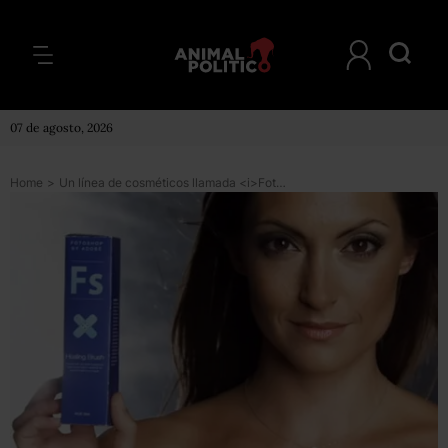
07 de agosto, 2026
Home
>
Un línea de cosméticos llamada <i>Fotoshop</i>