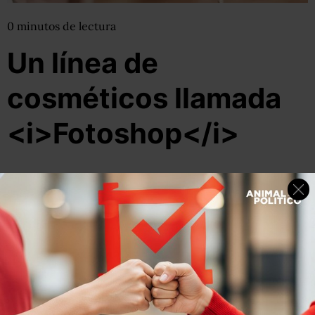
0
minutos
de lectura
Un línea de
cosméticos llamada
<i>Fotoshop</i>
13 de enero, 2012
Por:
pluna
Compartir
Leer después