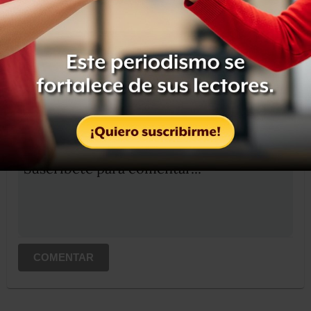
Compartir
Leer después
OCULTAR COMENTARIOS
Iniciar sesión
Registrate
Suscribete para comentar...
COMENTAR