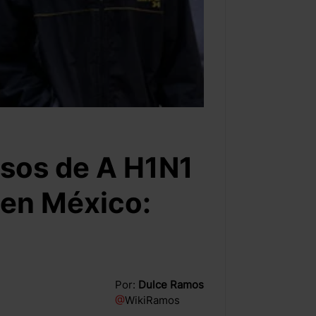
sos de A H1N1
 en México:
Por:
Dulce Ramos
@
WikiRamos