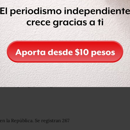
a 10 casos de influenza A H1N1.
ás de influenza AH1N1 en Saltillo, el
20 de enero, por lo que ya son cinco.
enza y 90 más en calidad de
ue se haya registrado alguna
en la República. Se registran 267