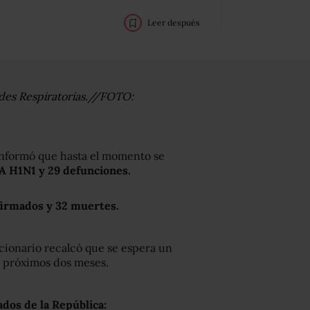
Leer después
ades Respiratorias.//FOTO:
 informó que hasta el momento se
 A H1N1 y 29 defunciones.
firmados y 32 muertes.
cionario recalcó que se espera un
s próximos dos meses.
ados de la República: