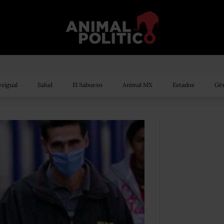
sigual
Salud
El Sabueso
Animal MX
Estados
Gén