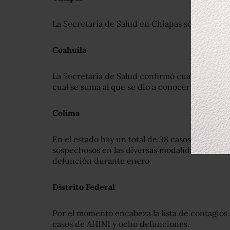
La Secretaría de Salud en Chiapas sólo confirm
Coahuila
La Secretaría de Salud confirmó cuatro casos m
cual se suma al que se dio a conocer el pasado 
Colima
En el estado hay un total de 38 casos de influ
sospechosos en las diversas modalidades, sin q
defunción durante enero.
Distrito Federal
Por el momento encabeza la lista de contagios 
casos de AH1N1 y ocho defunciones.