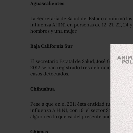
Aguascalientes
La Secretaría de Salud del Estado confirmó los
influenza AH1N1 en personas de 12, 21, 22, 24 y
hombres y una mujer.
Baja California Sur
El secretario Estatal de Salud, José Guadalu
2012 se han registrado tres defunciones por in
casos detectados.
Chihuahua
Pese a que en el 2011 ésta entidad tuvo el ma
influenza A H1N1, con 16, el sector Salud Estat
alguno en lo que va del presente año.
Chiapas