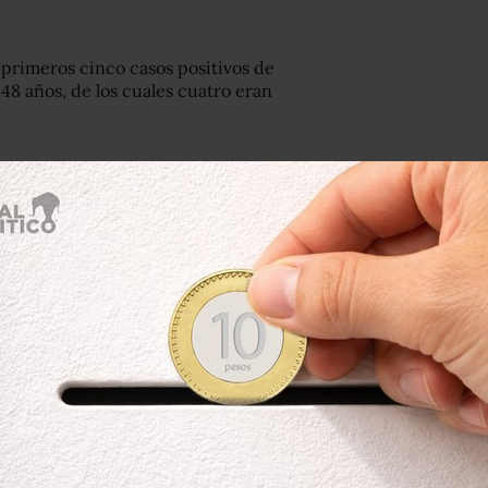
 primeros cinco casos positivos de
 48 años, de los cuales cuatro eran
pe Bustamante Moreno, confirmó que en
fluenza AH1N1, de los 275 posibles
yor número de casos mortales de
al declaró que no se ha registrado caso