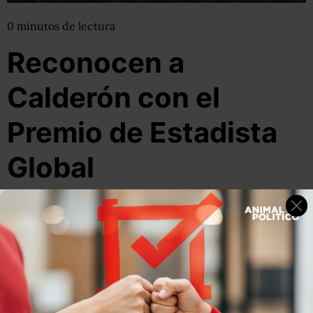
0
minutos
de lectura
Reconocen a
Calderón con el
Premio de Estadista
Global
26 de enero, 2012
Por:
pluna
Compartir
Leer después