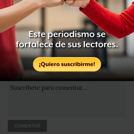
Compartir
Leer después
OCULTAR COMENTARIOS
Iniciar sesión
Registrate
Suscribete para comentar...
COMENTAR