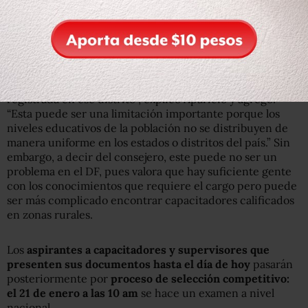
Aunque algunos distritos tienen más demanda que otros,
una condición para ser capacitador es residir en el
distrito donde deseas trabajar. “Por ejemplo, si quieres
trabajar en Tlalpan, tu credencial tiene que estar
registrada en ese distrito”, explicó Aparicio y agregó:
“Esta puede ser una limitación importante porque los
niveles educativos de la población no se distribuyen de
manera uniforme en los estados o distritos del país.” Sin
embargo, a decir del consejero, este puede no ser un
problema en el DF, pues valora que hay suficiente gente
con los conocimientos que requiere el cargo pero puede
ser más complicado encontrar capacitadores calificados
en zonas rurales.
Los
aspirantes a capacitadores y supervisores que
presenten sus documentos hasta el día de hoy
pasarán
posteriormente por
proceso de selección competitivo:
el 21 de enero a las 10 am
se hace un examen a nivel
nacional.