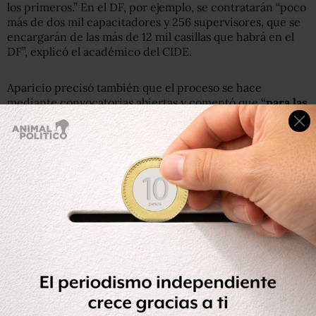
los primeros.” En el DF, por ejemplo, se contratarán “poco
más de dos mil capacitadores y 256 supervisores, que se
encargarán de las más de 12 mil casillas que habrá en el
DF”, explicó el académico del CIDE.
Aparicio precisó también que el proceso se hace
mediante convocatorias abiertas y comentó que
“para las
192 plazas de consejeros locales se inscribieron
alrededor de cuatro mil personas.”
En el DF, según
afirmó, hubo alrededor de dos mil aspirantes a consejero
distrital, para ocupar las plazas de 6 propietarios y 6
suplentes en cada uno de los 27 distritos de la capital del
país. “Es decir, hubo
dos mil aspirantes para 324 plazas,
lo cual fue una participación copiosa
.”
La previsión del consejero local del IFE en el Distrito
Federal, es que “habrá suficiente participación para
capacitadores”, pues aunque son cargos eventuales, los
cuales duran desde mediados de febrero hasta mediados
de julio, se recibe un sueldo y gastos de campo.