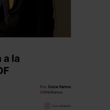
a la
DF
Por:
Dulce Ramos
@
WikiRamos
Leer después