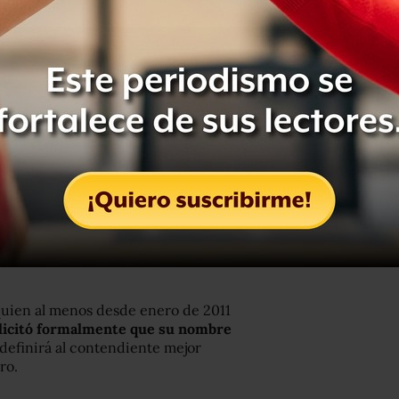
alino,
Mario Delgado, anunció anoche
erda al gobierno de la Ciudad de
álisis que he realizado, las
impulsado por el actual jefe de
clinación primero en un encuentro a
es con Manuel Camacho Solís
s de izquierda, denominado Diálogo
sede del Partido de la Revolución
to ante la prensa, sin aceptar
quien al menos desde enero de 2011
licitó formalmente que su nombre
 definirá al contendiente mejor
ro.