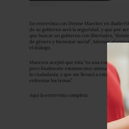
En entrevista con Denise Maerker en
Radio F
de su gobierno será la seguridad, y que por se
que buscar un gobierno con libertades, “dond
de género y bienestar social”. Además, el expr
el diálogo.
Mancera aceptó que ésta “es una competencia
pero finalmente estamos muy animados. Estoy
la ciudadanía, y que me llevará a establecer un
enfrentar los temas”.
Aquí la entrevista completa: