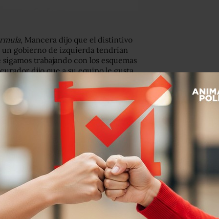
órmula,
Mancera dijo que el distintivo
r un gobierno de izquierda tendrían
e sigamos trabajando con los esquemas
ocurador dijo que a su equipo le gusta
 reñida. Es una competencia cerrada,
 convencido de que hay un tema con
 diálogo directo. Lo que hago es