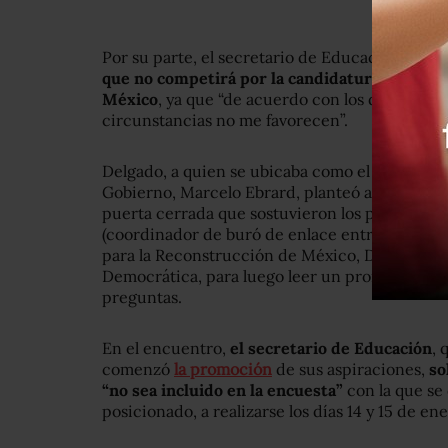
Por su parte, el secretario de Educación capit
que no competirá por la candidatura de izqui
México
, ya que “de acuerdo con los distintos an
circunstancias no me favorecen”.
Delgado, a quien se ubicaba como el aspirante 
Gobierno, Marcelo Ebrard, planteó ayer su de
puerta cerrada que sostuvieron los postulant
(coordinador de buró de enlace entre partido
para la Reconstrucción de México, DIA), en la 
Democrática, para luego leer un pronunciamien
preguntas.
En el encuentro,
el secretario de Educación
, 
comenzó
la promoción
de sus aspiraciones,
so
“no sea incluido en la encuesta”
con la que se
posicionado, a realizarse los días 14 y 15 de ene