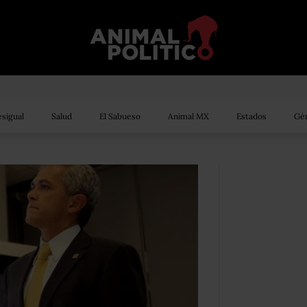
sigual
Salud
El Sabueso
Animal MX
Estados
Gén