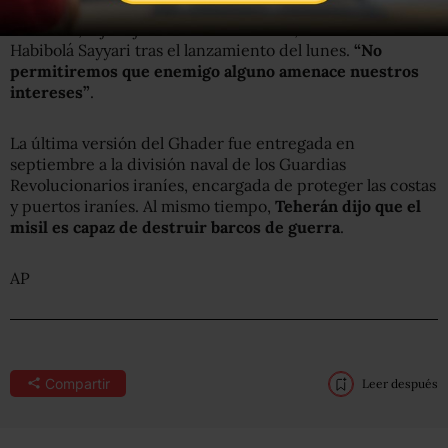
“El Estrecho de Ormuz es completamente controlado por
nosotros”, dijo el jefe de la marina iraní, el almirante
Habibolá Sayyari tras el lanzamiento del lunes.
“No
permitiremos que enemigo alguno amenace nuestros
intereses”
.
La última versión del Ghader fue entregada en
septiembre a la división naval de los Guardias
Revolucionarios iraníes, encargada de proteger las costas
y puertos iraníes. Al mismo tiempo,
Teherán dijo que el
misil es capaz de destruir barcos de guerra
.
AP
Compartir
Leer después