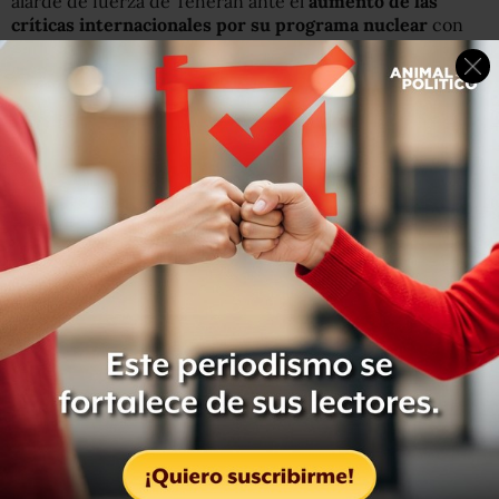
alarde de fuerza de Teherán ante el
aumento de las
críticas internacionales por su programa nuclear
con
presuntos fines bélicos. Las autoridades iraníes
emitieron comentarios contradictorios sobre un posible
cierre del Estrecho de Ormuz y las advertencias
estadounidenses de que dicha medida no sería tolerada.