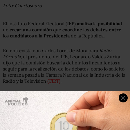
Foto: Cuartoscuro.
El Instituto Federal Electoral (
IFE) analiza
la
posibilidad
de
crear una comisión
que
coordine
los
debates entre
los
candidatos a la Presidencia
de la República.
En entrevista con Carlos Loret de Mora para
Radio
Fórmula,
el presidente del IFE, Leonardo Valdés Zurita,
dijo que la comisión buscaría definir los lineamientos a
seguir para la realización de los debates, como lo solicitó
la semana pasada la Cámara Nacional de la Industria de la
Radio y la Televisión
(CIRT)
.
Además, Valdés Zurita explicó que esto también se haría
como resultado de la petición de Andrés Manuel López
Obrador de realizar 12 debates entre los candidatos a la
Presidencia.