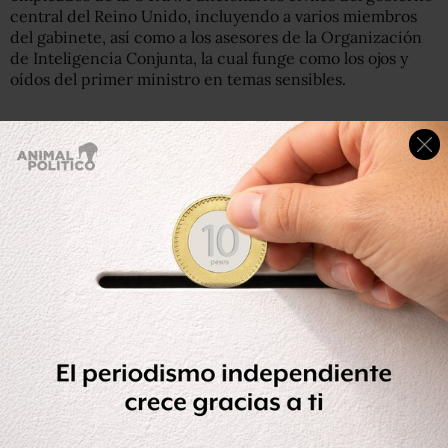
central del Reino Unido, incluyendo a varios miembros
del gabinete, así como a los asesores de la Organización
de Inteligencia Conjunta, la cual funge como los ojos y
oídos del primer ministro en temas sensibles.
Entre los correos electrónicos filtrados se encuentran los
de 221 funcionarios del ministerior de defensa británico,
incluyendo personal militar y de fuerza armada. Los
detalles de un grupo mucho más grande de personal
militar de EU también fueron filtrados. La base de datos
tiene alrededor de 19 mil direcciones de correo
electrónico con terminación “.mil”, dominio de la milicia
estadounidense.
En el casi de EU, se encontró que 173 de los individuos
están en Afganistán y 170 en Irak. La información personal
del exvicepresidente
Dan Quayle
y el exsecretario de
estado Henry Kissinger también fue difundida.