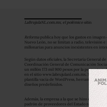
LaBrujulaNL.com.mx, el polémico sitio.
Reforma
publica hoy que los gastos en image
Nuevo León, no se limitan a radio, televisión e
millonarias para anuncios inexistentes en inte
Según datos oficiales, la Secretaría General d
Coordinación General de Comunicación Social
un millón 173 mil 900 pesos por la presunta pu
en el sitio www.labrujulanl.com.mx. Sin embarg
plantilla vacía de WordPress, herramienta gra
diseños predefinidos.
Además, la empresa a la que se hizo el pago, La
padrón de proveedores del Estado ni en el Insti