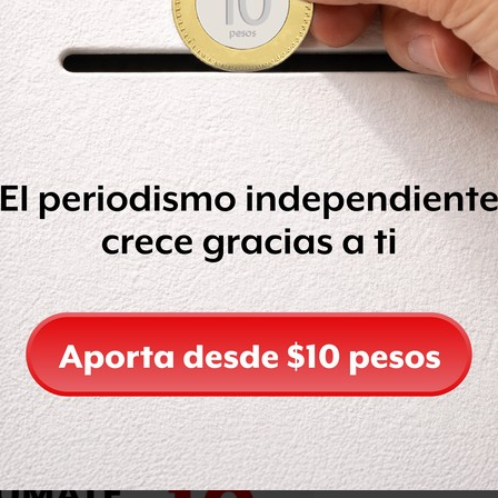
ticamente en blanco y sólo contiene
es que llevan a ninguna parte. “Esto
 editarla para mostrar información
 a qué atenerse. Puedes crear tantas
ar su contenido dentro de
ar la liga ‘Portada’, que es la única
ea sobre ‘Labrujulanl’, sólo
n elaboradas con diseños gratuitos,
do.