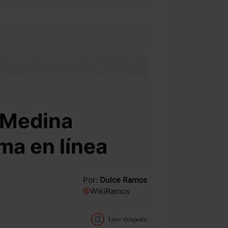
 Medina
ma en línea
Por:
Dulce Ramos
@
WikiRamos
Leer después