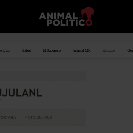
sigual
Salud
El Sabueso
Animal MX
Estados
Gén