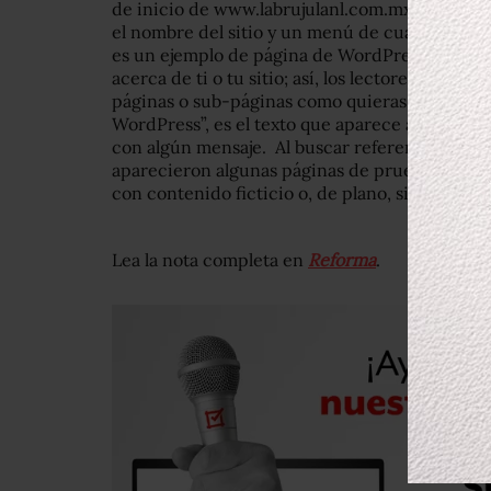
de inicio de www.labrujulanl.com.mx está prác
el nombre del sitio y un menú de cuatro opcion
es un ejemplo de página de WordPress, puedes
acerca de ti o tu sitio; así, los lectores sabrán
páginas o sub-páginas como quieras y organiz
WordPress”, es el texto que aparece al seleccion
con algún mensaje. Al buscar referencias en lín
aparecieron algunas páginas de prueba, tambié
con contenido ficticio o, de plano, sin conteni
Lea la nota completa en
Reforma
.