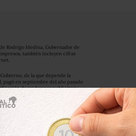
n de Rodrigo Medina, Gobernador de
 impresos, también incluyen cifras
rnet.
e Gobierno, de la que depende la
, pagó en septiembre del año pasado
blicación de un banner publicitario
o, en ese sitio web sólo existe una
tuita que permite crear blogs usando
usiv Services, no aparece en el
tuto Registral y Catastral. La página