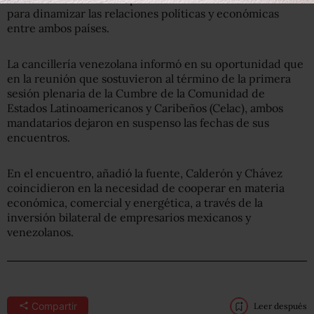
para dinamizar las relaciones políticas y económicas
entre ambos países.
La cancillería venezolana informó en su oportunidad que
en la reunión que sostuvieron al término de la primera
sesión plenaria de la Cumbre de la Comunidad de
Estados Latinoamericanos y Caribeños (Celac), ambos
mandatarios dejaron en suspenso las fechas de sus
encuentros.
En el encuentro, añadió la fuente, Calderón y Chávez
coincidieron en la necesidad de cooperar en materia
económica, comercial y energética, a través de la
inversión bilateral de empresarios mexicanos y
venezolanos.
Compartir
Leer después