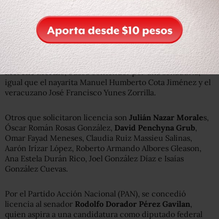
También van por un escaño en el Senado de la República,
la diputada neoleonés
Marcela Guerra
; el yucateco
Felipe Cervera Hernández, así como los oaxaqueños Sofía
Castro, Margarita Liborio Arrazola y
Eviel Pérez Magaña
.
Asimismo, el legislador por Morelos,
Francisco Alejandro
Moreno Merin
o, busca contender por una senaduría,
igual que el nayarita Manuel Humberto Cota Jiménez y el
veracuzano José Francisco Yunes Zorrilla.
Otros que solicitaron licencia son
Julián Nazar Morale
s,
Óscar Román Rosas González,
David Penchyna Grub
,
Omar Fayad Meneses, Claudia Ruiz Massieu Salinas,
Aarón Irízar López, Roberto Armando Albores Gleason,
Ana Estela Durán Rico, Joel González Díaz e Isaías
González Cuevas.
Por el Partido Acción Nacional (PAN), se concedió
licencia al senador
Rodolfo Dorador Pérez Gavilan
,
quien aspira a una candidatura como diputado federal