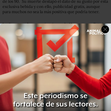
de los 90. Su muerte destapó el dato de su gusto por esta
exclusiva bebida y con ello, publicidad gratis, aunque
para muchos no sea la más positiva que podría tener.
La directora de comunicaciones de Hennessy en Estados
Unidos, comentó que no ha habido ninguna
retroalimentación negativa, y que hasta el momento no
ha afectado sus ventas (que se espere al balance
trimestral y verá).