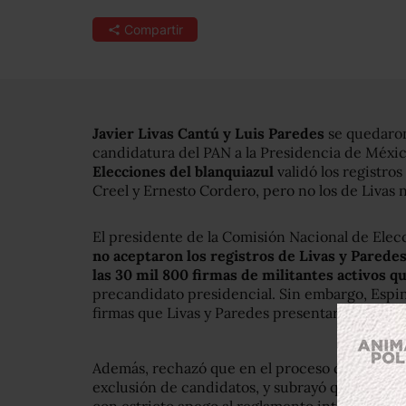
Compartir
Javier Livas Cantú y Luis Paredes
se quedaron
candidatura del PAN a la Presidencia de México
Elecciones del blanquiazul
validó los registro
Creel y Ernesto Cordero, pero no los de Livas 
El presidente de la Comisión Nacional de Elecc
no aceptaron los registros de Livas y Parede
las 30 mil 800 firmas de militantes activos q
precandidato presidencial. Sin embargo, Espin
firmas que Livas y Paredes presentaron.
Además, rechazó que en el proceso de registro
exclusión de candidatos, y subrayó que las de