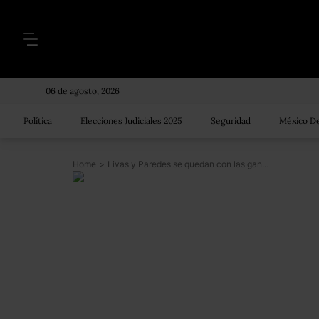
06 de agosto, 2026
Política
Elecciones Judiciales 2025
Seguridad
México De
Home
>
Livas y Paredes se quedan con las ganas de ser precandidatos del PAN