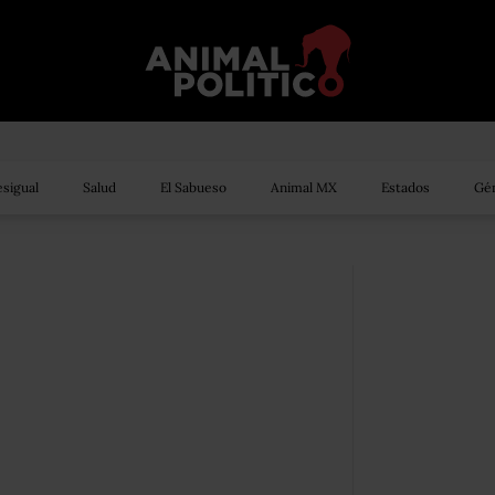
sigual
Salud
El Sabueso
Animal MX
Estados
Gén