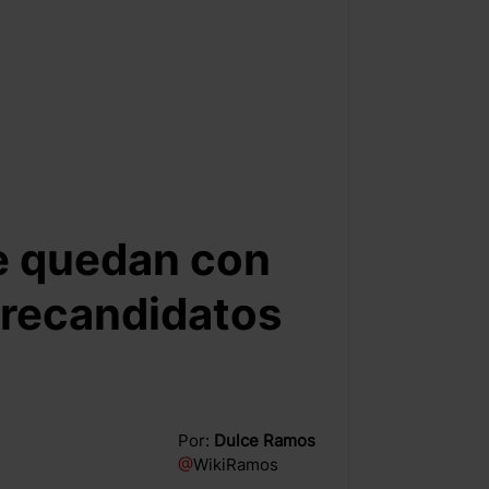
se quedan con
precandidatos
Por:
Dulce Ramos
@
WikiRamos