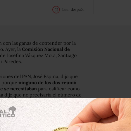
Leer después
 con las ganas de contender por la
. Ayer, la
Comisión Nacional de
s de Josefina Vázquez Mota, Santiago
ni Paredes.
iones del PAN, José Espina, dijo que
s
porque
ninguno de los dos reunió
ue se necesitaban
para calificar como
a dijo que no precisaría el número de
 de los aspirantes panistas hubiera
cisiones se tomaron de manera seria y