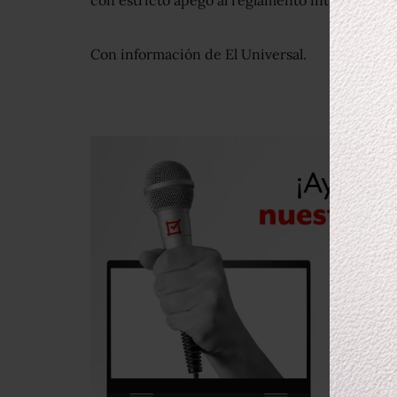
con estricto apego al reglamento interno del 
Con información de El Universal.