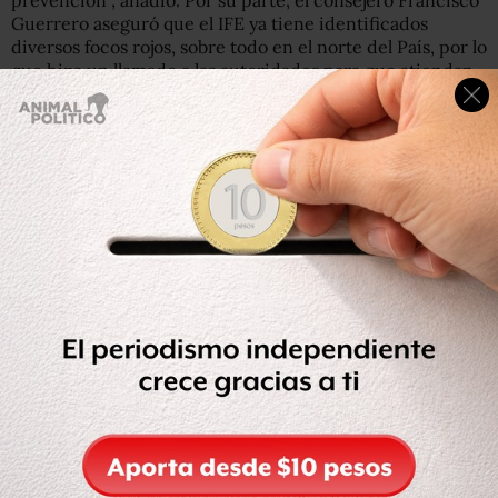
prevención”, añadió. Por su parte, el consejero Francisco
Guerrero aseguró que el IFE ya tiene identificados
diversos focos rojos, sobre todo en el norte del País, por lo
que hizo un llamado a las autoridades para que atiendan
el riesgo que representa el crimen organizado para los
comicios. De acuerdo con información del organismo
electoral, los consejeros distritales de Durango,
Chihuahua, Nuevo León, Sinaloa, Sonora y Tamaulipas
solicitarán que se ponga especial atención a sus
entidades para asegurar la correcta integración de las
mesas directivas de casilla.
De hecho, en 2009, el IFE detectó 7 mil 351 secciones de
atención especial en 168 municipios, de las cuales mil
609 se ubicaban en zonas con alta inseguridad, y 333, en
áreas con narcotráfico. En total, hay 64 mil secciones
electorales en los 300 distritos federales.
El IFE contempla la figura de secciones electorales de
atención especial (SAE), cuya definición implica que
elementos de seguridad brinden apoyo durante la
capacitación de los funcionarios de casilla y que el día de