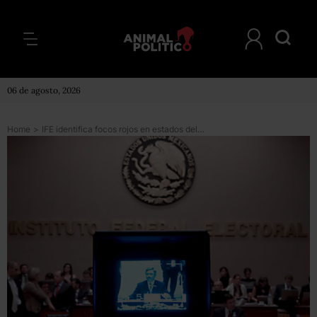
06 de agosto, 2026
Home
>
IFE identifica focos rojos en estados del norte; pedirá ayuda al Ejército para 2012