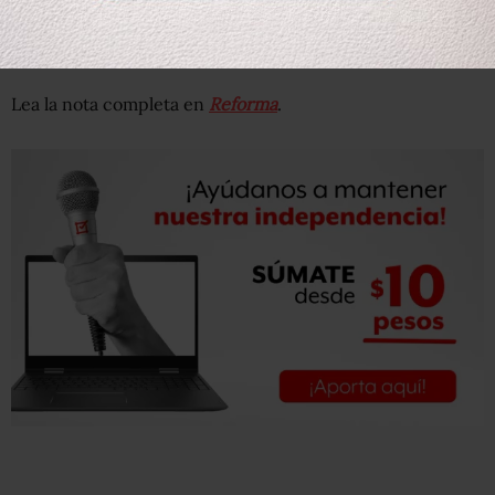
la jornada electoral elementos policiacos y militares
acudan a vigilar las casillas y el conteo de votos.
Lea la nota completa en
Reforma
.