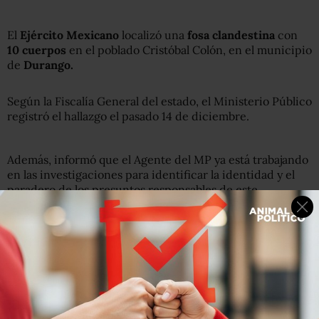
El
Ejército Mexicano
localizó una
fosa clandestina
con
10 cuerpos
en el poblado Cristóbal Colón, en el municipio
de
Durango.
Según la Fiscalía General del estado, el Ministerio Público
registró el hallazgo el pasado 14 de diciembre.
Además, informó que el Agente del MP ya está trabajando
en las investigaciones para identificar la identidad y el
paradero de los presuntos responsables de este
asesinato.
Las autoridades estatales también confirmaron que
dos
cadáveres
fueron localizados
enterrados la semana
pasada
en el
municipio de Lerdo.
Hasta el momento van 282 cuerpos encontrados en