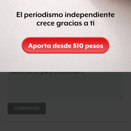
Compartir
Leer después
OCULTAR COMENTARIOS
Iniciar sesión
Registrate
Suscribete para comentar...
COMENTAR