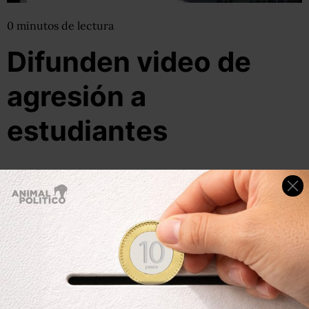
0
minutos
de lectura
Difunden video de
agresión a
estudiantes
14 de diciembre, 2011
Por:
pluna
Compartir
Leer después