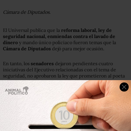
Cámara de Diputados.
El Universal publica que la
reforma laboral, ley de
seguridad nacional, enmiendas contra el lavado de
dinero
y mando único policiaco fueron temas que la
Cámara de
Diputados
dejó para mejor ocasión.
En tanto, los
senadores
dejaron pendientes cuatro
iniciativas del Ejecutivo relacionadas con el tema de
seguridad, no aprobaron la ley que prometieron al poeta
Javier Sicilia
, vinculada a la atención a víctimas de
violación de derechos humanos; federalizar los delitos
contra periodistas; y en materia de salud, la regulación
de la reproducción asistida, como los vientres
subrogados.
Al final de este año,
el Congreso de la Unión reporta una
importante agenda de pendientes
, pues también dejó