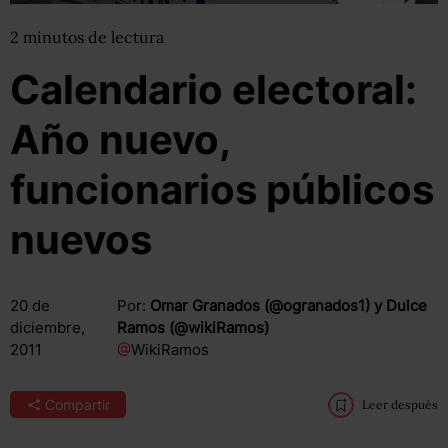
2
minutos
de lectura
Calendario electoral:
Año nuevo,
funcionarios públicos
nuevos
20 de
Por:
Omar Granados (@ogranados1) y Dulce
diciembre,
Ramos (@wikiRamos)
2011
@
WikiRamos
Compartir
Leer después