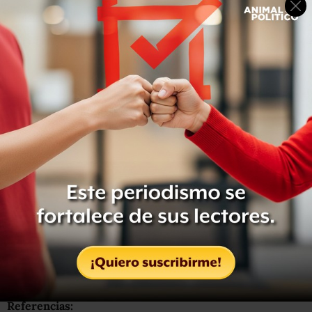
¿Qué fechas hay que tener en cuenta para el proceso
electoral del año que entra?
Animal Político
resume
el
calendario de todo el proceso
ofrecido por el Instituto
Federal Electoral (IFE) y el Tribunal Electoral del Poder
Judicial de la Federación (TEPJF) para que no te pierdas
durante los días que durará la contienda electoral 2012
que –no está de más decirlo—se extiende hasta 2013.
Referencias: