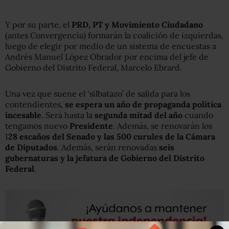
Y por su parte, el
PRD, PT y Movimiento Ciudadano
(antes Convergencia) formarán la coalición de izquierdas,
luego de elegir por medio de un sistema de encuestas a
Andrés Manuel López Obrador por encima del jefe de
Gobierno del Distrito Federal, Marcelo Ebrard.
Una vez que suene el ‘silbatazo’ de salida para los
contendientes,
se espera un año de propaganda política
incesable
. Será hasta la
segunda mitad del año
cuando
tengamos nuevo
Presidente
. Además, se renovarán los
1
28 escaños del Senado y las 500 curules de la Cámara
de Diputados
. Además, serán renovadas
seis
gubernaturas y la jefatura de Gobierno del Distrito
Federal
.