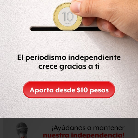
edad, respectivamente.
A partir de los videos de cámaras de vigilancia instaladas
afuera del hospital, los agentes de la PGJDF detectaron
un taxi, cuyas placas los llevaron hasta un individuo que
aseguró haberlo vendido el vehículo unas semanas atrás a
otra persona, la cual fue reconocida como uno de los
sujetos que aparecían en las imágenes captadas por las
cámaras. “Unos huyeron en un vehículo, un taxi, y
cuando se investiga al dueño del mismo, nos lleva a un
sujeto al que se lo vendieron, se le encuentran vales y
admite haber participado en el robo, posteriormente se
detienen a otras tres personas.
Lea la nota completa en
Reforma
.