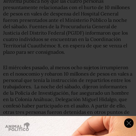
Reforma
publica hoy que las cuatro personas
presuntamente relacionadas con el hurto de 10 millones
de pesos en vales de despensa del Hospital General
fueron presentados ante el Ministerio Público la noche
del sábado. Fuentes de la Procuraduría General de
Justicia del Distrito Federal (PGJDF) informaron que los
cuatro individuos se encuentran en la Coordinación
Territorial Cuauthémoc 8, en espera de que se venza el
plazo para ser consignados.
El miércoles pasado, al menos ocho sujetos irrumpieron
en el nosocomio y robaron 10 millones de pesos en vales a
personal que tenía la instrucción de repartirlos entre los
trabajadores. La noche del sábado, dijeron informantes
de la Policía de Investigación, fue asegurado un hombre
en la Colonia Anáhuac, Delegación Miguel Hidalgo, que
confesó haber participado en el asalto. A partir de ello,
otras tres personas fueron detenidas en otros puntos de
la Ciudad. Fuentes de la PGJDF externaron que dos de
los cuatro presentados se identificaron como Raúl
Ramírez Ornelas y Alberto Prieto, de 50 y 31 años de