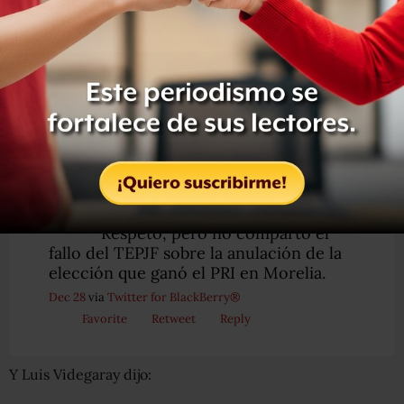
Además el Revolucionario Institucional solicitó al
Instituto Electoral de Michoacán que convoque a la
brevedad a la elección extraordinaria, en la que los
priistas volverán a competir y a ganar.
En su cuenta de Twitter, Peña Nieto comentó:
@EPN
Enrique Peña Nieto
Respeto, pero no comparto el
fallo del TEPJF sobre la anulación de la
elección que ganó el PRI en Morelia.
Dec 28
via
Twitter for BlackBerry®
Favorite
Retweet
Reply
Y Luis Videgaray dijo: