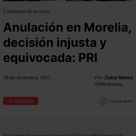
5
minutos
de lectura
Anulación en Morelia,
decisión injusta y
equivocada: PRI
28 de diciembre, 2011
Por:
Dulce Ramos
@
WikiRamos
Compartir
Leer después
El Comité Ejecutivo Nacional (CEN) del PRI lamentó la