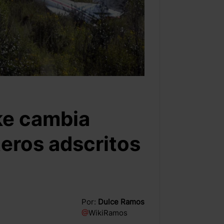
ke cambia
teros adscritos
Por:
Dulce Ramos
@
WikiRamos