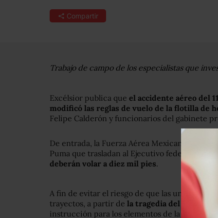
Compartir
Trabajo de campo de los especialistas que inv
Excélsior publica que
el accidente aéreo del 1
modificó las reglas de vuelo de la flotilla de 
Felipe Calderón y funcionarios del gabinete pr
De entrada, la Fuerza Aérea Mexicana (FAM) es
Puma que trasladan al Ejecutivo federal y a s
deberán volar a diez mil pies
.
A fin de evitar el riesgo de que las unidades s
trayectos, a partir de
la tragedia del viernes 
instrucción para los elementos de la FAM es m