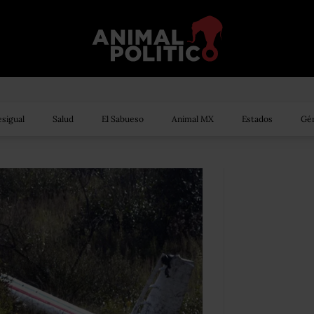
sigual
Salud
El Sabueso
Animal MX
Estados
Gén