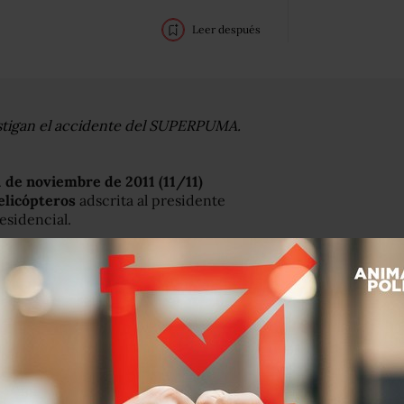
Leer después
estigan el accidente del SUPERPUMA.
1 de noviembre de 2011 (11/11)
helicópteros
adscrita al presidente
esidencial.
tableció que las unidades Súper
us colaboradores y acompañantes,
e accidenten por la orografía de sus
11 de noviembre de este 2011
, la
antenerse a una altura de diez mil