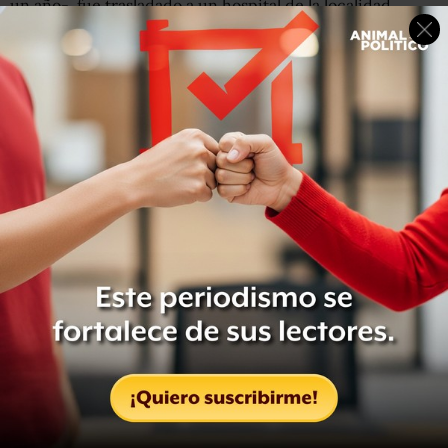
un año-, fue trasladado a un hospital de la localidad,
mientras los agentes de la policía municipal rastreaban
los alrededores.
Se desconoce si las
cuatro personas que murieron en la
refriega
entre delincuentes y agentes que acompañaban
a Sánchez Sánchez eran vecinos ajenos a los hechos, o
parte del comando que intentó asesinar al jefe de la
policía de Balleza.