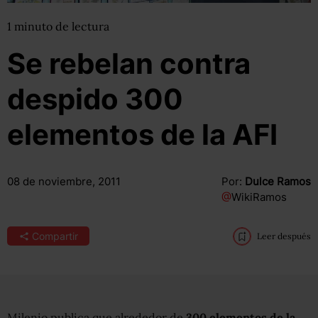
1
minuto
de lectura
Se rebelan contra
despido 300
elementos de la AFI
08 de noviembre, 2011
Por:
Dulce Ramos
@
WikiRamos
Compartir
Leer después
Milenio publica que alrededor de
300 elementos de la