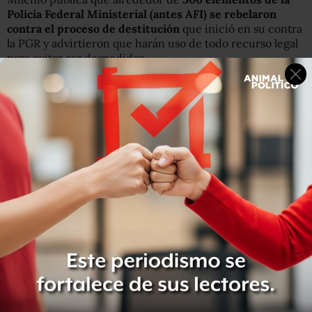
Policía Federal Ministerial (antes AFI) se rebelaron
contra el proceso de destitución
que inició en su contra
la PGR y advirtieron que harán uso de todo recurso legal
para evitar ser despedidos.
Los elementos afectados
protestaron en la Cámara de
Diputados y en el edificio principal de la PGR
en el DF,
donde criticaron las evaluaciones de la institución.
Argumentaron que los exámenes no son transparentes y
los practican jóvenes de entre 23 y 25 años que “no
conocen” el trabajo policial.
Mientras tanto,
la PGR informó que lleva a cabo un
proceso de reclutamiento a escala nacional para dotar
de nuevos agentes a la Ministerial
. Incluso, ya hizo una
selección de candidatos que cumplieron los requisitos
documentales, por lo que la próxima semana comenzará
la evaluación de conocimientos y aptitudes, y luego los
exámenes de confianza.