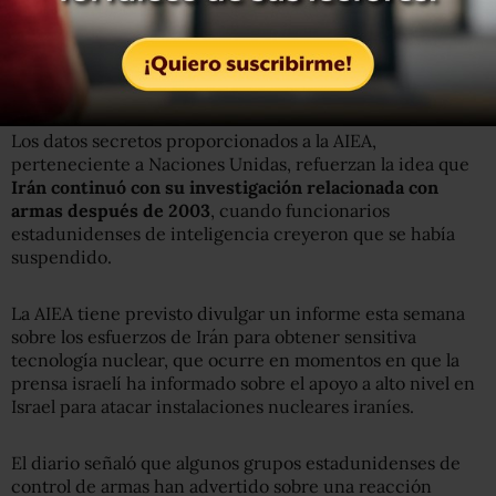
por medio de Abdul Qadeer Khan, padre de la bomba
atómica paquistaní,
y Corea del Norte
, que han
impulsado a Irán al umbral de la capacidad nuclear,
afirmaron los funcionarios.
Los datos secretos proporcionados a la AIEA,
perteneciente a Naciones Unidas, refuerzan la idea que
Irán continuó con su investigación relacionada con
armas después de 2003
, cuando funcionarios
estadunidenses de inteligencia creyeron que se había
suspendido.
La AIEA tiene previsto divulgar un informe esta semana
sobre los esfuerzos de Irán para obtener sensitiva
tecnología nuclear, que ocurre en momentos en que la
prensa israelí ha informado sobre el apoyo a alto nivel en
Israel para atacar instalaciones nucleares iraníes.
El diario señaló que algunos grupos estadunidenses de
control de armas han advertido sobre una reacción