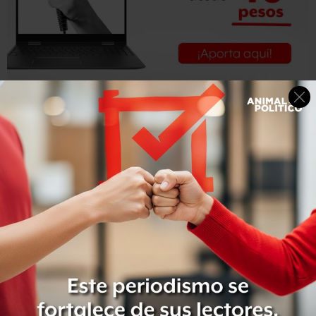
Mencionó que
funcionarios de la AIEA
, con base a las
pruebas,
han concluido que Irán posee “la información
suficiente para diseñar y producir un dispositivo de
implosión nuclear viable”
por medio de uranio
altamente enriquecido como núcleo de fisión.
La información de inteligencia fue proporcionada a
funcionarios nucleares de Naciones Unidas, de acuerdo
con diplomáticos de occidente y expertos mencionados
por el diario a quienes se les informó sobre esas
conclusiones.
La tecnología crucial vinculó a los expertos en Pakistán
,