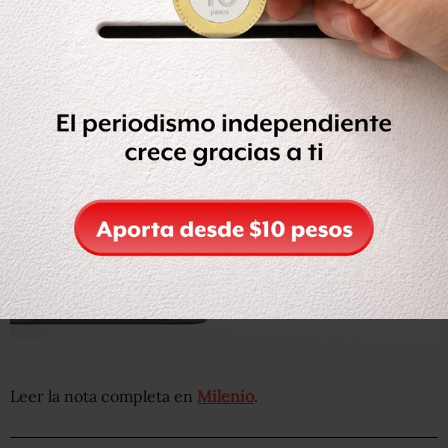
Moreira
por la contratación irregular de
deuda en
Coahuila
, ayer el dirigente priista recibió el espaldarazo
de sus correligionarios.
Leer la nota completa en
Milenio
.