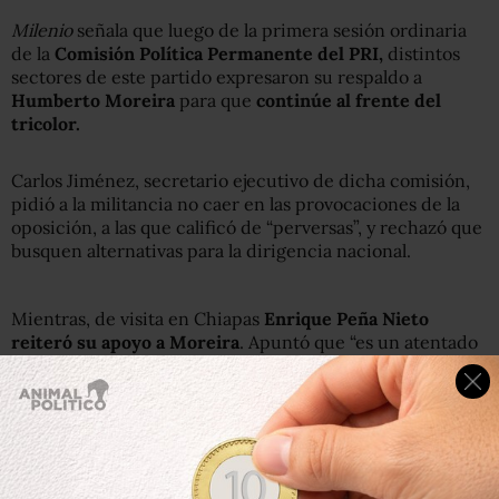
Milenio
señala que luego de la primera sesión ordinaria
de la
Comisión Política Permanente del PRI,
distintos
sectores de este partido expresaron su respaldo a
Humberto Moreira
para que
continúe al frente del
tricolor.
Carlos Jiménez, secretario ejecutivo de dicha comisión,
pidió a la militancia no caer en las provocaciones de la
oposición, a las que calificó de “perversas”, y rechazó que
busquen alternativas para la dirigencia nacional.
Mientras, de visita en Chiapas
Enrique Peña Nieto
reiteró su apoyo a Moreira
. Apuntó que “es un atentado
a la democracia” cuando los adversarios políticos
comienzan a verse como enemigos.
Después de que en semanas recientes se han
multiplicado las críticas de
PAN y PRD contra Humberto