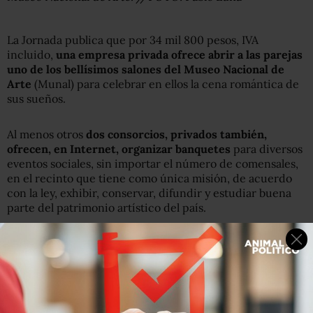
La Jornada publica que por 34 mil 800 pesos, IVA
incluido,
una empresa privada ofrece abrir a las parejas
uno de los bellísimos salones del Museo Nacional de
Arte
(Munal) para celebrar en ellos la cena romántica de
sus sueños.
Al menos otros
dos consorcios, privados también,
ofrecen, en Internet, organizar banquetes
para diversos
eventos sociales, sin importar el número de comensales,
en el recinto que tiene como única misión, de acuerdo
con la ley, exhibir, conservar, difundir y estudiar buena
parte del patrimonio artístico del país.
En entrevista con La Jornada,
el director del Munal,
Miguel Fernández Félix, niega que ahí se hayan
verificado banquetes de bodas
y evade –lo más que
puede– confirmar si se efectúan cenas románticas. El
museo no es un salón de fiestas, asegura.