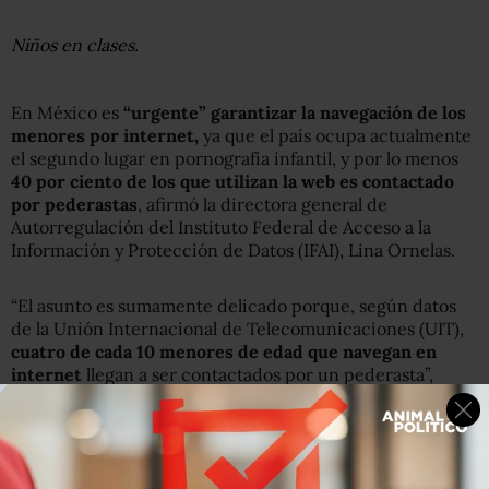
Niños en clases.
En México es
“urgente” garantizar la navegación de los
menores por internet,
ya que el país ocupa actualmente
el segundo lugar en pornografía infantil, y por lo menos
40 por ciento de los que utilizan la web es contactado
por pederastas
, afirmó la directora general de
Autorregulación del Instituto Federal de Acceso a la
Información y Protección de Datos (IFAI), Lina Ornelas.
“El asunto es sumamente delicado porque, según datos
de la Unión Internacional de Telecomunicaciones (UIT),
cuatro de cada 10 menores de edad que navegan en
internet
llegan a ser contactados por un pederasta”,
enfatizó Ornelas.
En el marco de la 33 Conferencia Internacional de
Autoridades de Protección de Datos y Privacidad, la