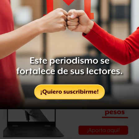
funcionaria del IFAI afirmó que los infantes son un grupo
vulnerable, pues “un niño de cinco años
quizás no sabe
amarrarse las agujetas de los zapatos, pero sí sabe
enviar un mensaje de texto”
, sin sospechar los riesgos
que puede enfrentar.
Leer la nota completa en
Milenio
.