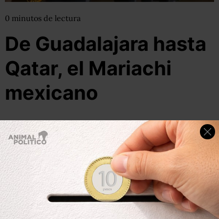
0
minutos
de lectura
De Guadalajara hasta
Qatar, el Mariachi
mexicano
08 de noviembre, 2011
Por:
pluna
Compartir
Leer después