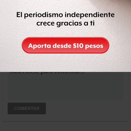
Compartir
Leer después
OCULTAR COMENTARIOS
Iniciar sesión
Registrate
Suscribete para comentar...
COMENTAR