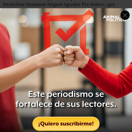
Derechos Humanos Miguel Agustín Pro Juárez, que
brinda asesoría legal a las mujeres agredidas por policías
mexiquenses.
Mujeres de Atenco durante una manifestación afuera de
la PGR.