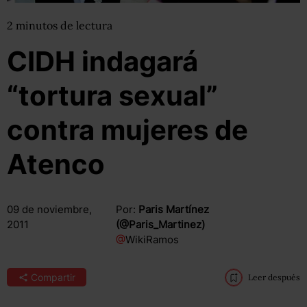
2
minutos
de lectura
CIDH indagará
“tortura sexual”
contra mujeres de
Atenco
09 de noviembre,
Por:
Paris Martínez
2011
(@Paris_Martinez)
@
WikiRamos
Compartir
Leer después