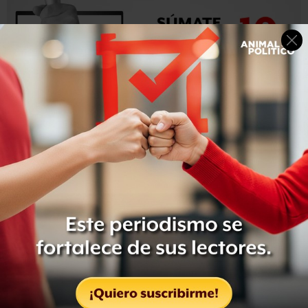
Las otras 7 personas muertas en el accidente de Blake
Mora fueron: Felipe Zamora Castro, subsecretario de
asuntos jurídicos y derechos humanos; José Alfredo
García Medina, director general de Comunicación Social
en Segob; Diana Miriam Hayton Sánchez, secretaria
técnica de la oficina del secretario; Mayor René de León
Sapién; del personal de la fuerza aérea, el Teniente
Coronel Felipe Bacio Cortés; Teniente Pedro Ramón
Escobar, y el Sargento Segundo Jorge Luis Juárez Gómez.
Blake Mora murió esta mañana luego que su helicóptero