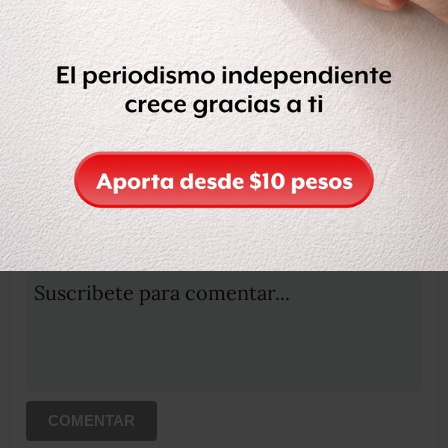
Compartir
Leer después
OCULTAR COMENTARIOS
Iniciar sesión
Registrate
Suscribete para comentar...
COMENTAR