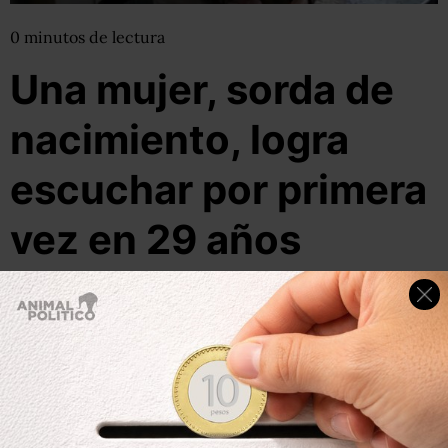
0
minutos
de lectura
Una mujer, sorda de
nacimiento, logra
escuchar por primera
vez en 29 años
03 de octubre, 2011
Por:
pluna
Compartir
Leer después