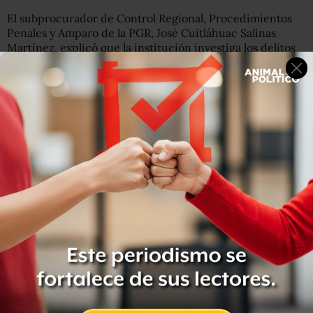
El subprocurador de Control Regional, Procedimientos
Penales y Amparo de la PGR, José Cuitláhuac Salinas
Martínez, explicó que la institución investiga los delitos
federales de delincuencia organizada, contra la salud,
acopio y portación de armas y la información relativa a la
operación del establecimiento.
Además, Salinas Martínez dijo que la PGR tiene
arraigados a tres sujetos: Roberto Carlos López Castro,
José Alberto Loera Rodríguez y Miguel Ángel Barraza
Escamilla, cuya medida cautelar vence entre el 8 y 22 de
noviembre.