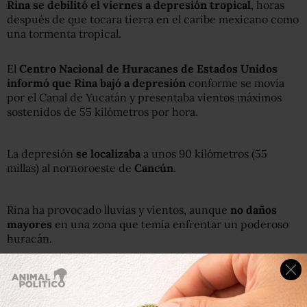
Rina se debilitó el viernes a depresión tropical
, horas
después de que tocara tierra en el caribe mexicano como
una tormenta tropical.
El
Centro Nacional de Huracanes de Estados Unidos
informó que Rina bajó a depresión
conforme se movía
por el Canal de Yucatán y presentaba vientos máximos
sostenidos de 55 kilómetros por hora.
La depresión
se localizaba
a unos 90 kilómetros (55
millas) al nornoroeste de
Cancún
.
Rina ha provocado lluvias y vientos, aunque
no daños
mayores
en una zona que temía enfrentar un poderoso
huracán.