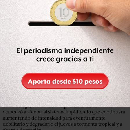
Los pronósticos del organismo estadounidense es que
Rina se debilite aún más en las próximas 48 horas y
podría convertirse en un remanente de
baja presión el
fin de semana.
Sin embargo, un
frente frío proveniente del norte
comenzó a afectar al sistema impidiendo que continuara
aumentando de intensidad para eventualmente
debilitarlo y degradarlo el jueves a tormenta tropical y a
ahora a depresión.