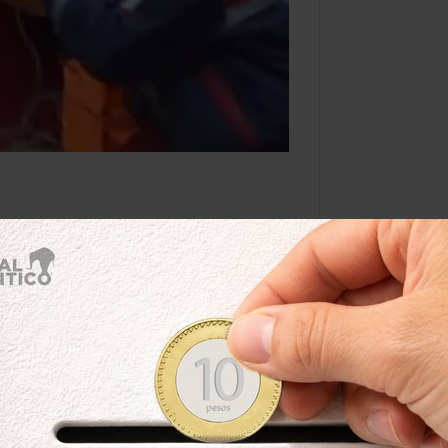
de dos
s escombros
Por:
pluna