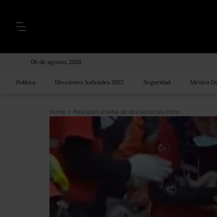
06 de agosto, 2026
Política
Elecciones Judiciales 2025
Seguridad
México De
Home
>
Rescatan a bebé de dos semanas entre los escombros de Turquía