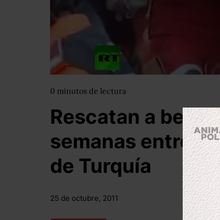
0
minutos
de lectura
Rescatan a bebé 
semanas entre lo
de Turquía
25 de octubre, 2011