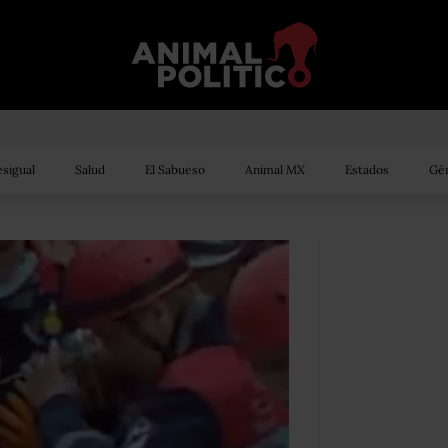
sigual
Salud
El Sabueso
Animal MX
Estados
Gén