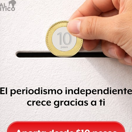
Leer después
ás “color”
, hoy
la nota la da Mario
 Deportiva Panamericana (ODEPA).
 momento en el que
el “mandatario
fotografiado por el gobernador del
ero para que juzguen por sí mismos,
da en www.record.com.mx: