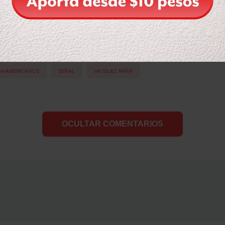
Compartir
Leer después
ANAMERICANOS
SEÑAL
VAZQUEZ RAÑA
OCULTAR COMENTARIOS