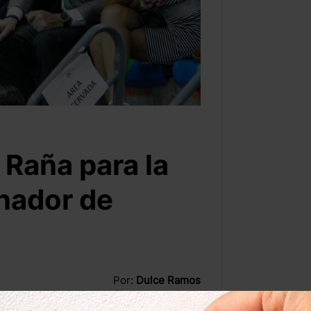
Raña para la
nador de
Por:
Dulce Ramos
@
WikiRamos