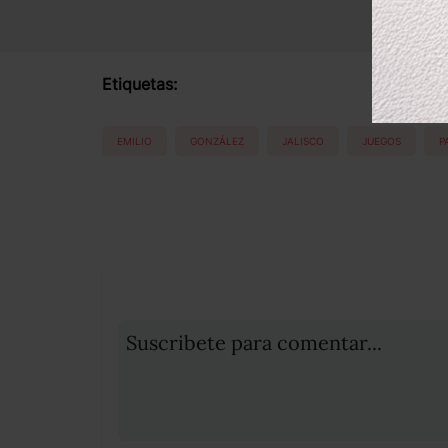
Etiquetas:
EMILIO
GONZÁLEZ
JALISCO
JUEGOS
P
Suscribete para comentar...