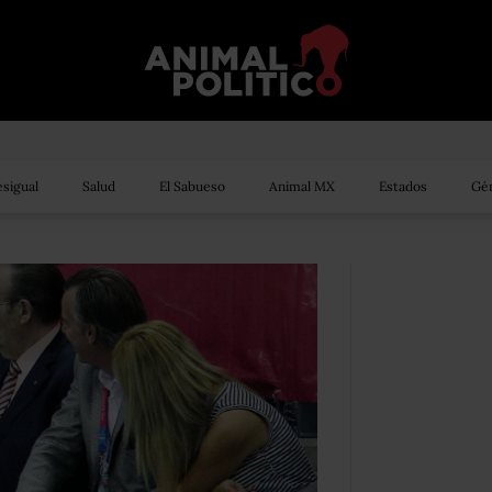
sigual
Salud
El Sabueso
Animal MX
Estados
Gén