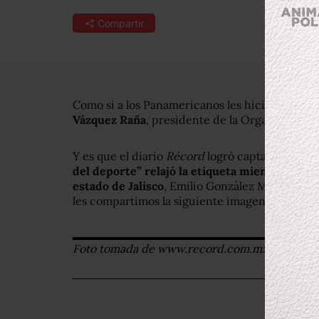
Compartir
Como si a los Panamericanos les hiciera falta
m
Vázquez Raña
, presidente de la Organización
Y es que el diario
Récord
logró captarlo en un
del deporte” relajó la etiqueta mientras era 
estado de Jalisco
, Emilio González Márquez, p
les compartimos la siguiente imagen publica
Foto tomada de www.record.com.mx.