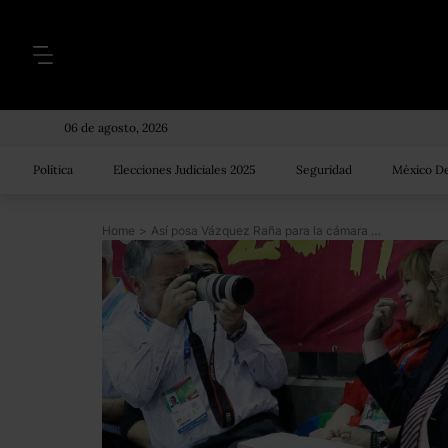
06 de agosto, 2026
Política
Elecciones Judiciales 2025
Seguridad
México De
Home
>
Así posa Vázquez Raña para la cámara del gobernador de Jalisco