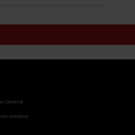
io General
con nosotros