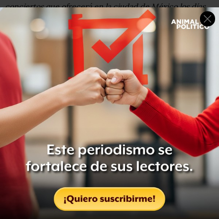
conciertos que ofrecerá en la ciudad de México los días
27 y 28 de octubre.Modelos se preparan para mostrar la
creaciones de Viva Vox durante la Mercedes Fashion
Week de Moscú.Decenas de personas esperan recibir
ayuda humanitaria mientras recorren las calles inundadas
del centro de Tailandia.The B-Boys, una pareja de
breakdancers, practica sus movimientos en un pasillo del
antiguo palacio de Gobierno en Trípoli, Libia.Un sherpa
de Nepal se prepara en su base al mismo tiempo que
retoca la pintura de una gran piedra de Mani, cubierta
con oraciones budistas.
Vista de la Estatua de la Libertad en
Nueva York desde una cámara con
objetivo ‘Ojo de Pez’ montada en su
antorcha.