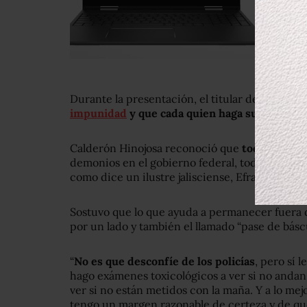
Durante la presentación, el titular del Ejecuti
impunidad
y que cada quien haga su parte
par
Calderón Hinojosa reconoció que
todos somos
demonios en el gobierno federal, todos somos 
como dice un ilustre jalisciense, Efraín Gonzál
Sostuvo que lo que ayuda a permanecer fuera d
por un lado y también el llamado “pase de báscu
“
No es que desconfíe de los policías
, pero sí 
hago exámenes toxicológicos a ver si no andan 
ver si no están metidos con la maña. Y a lo mejor
tengo un margen razonable de certeza y de que 