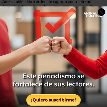
Juez también libró orden de captura contra Brenda
Azhyade Infante Acevedo, quien fue ingresada al Centro
de Reinserción Social y de Adolescentes de Baja
California.
Huerta Montiel e Infante Acevedo fueron detenidos en
junio en Fresnillo, Zacatecas, por elementos de la Policía
Federal, quienes los pusieron a disposición de la
Representación Social de la Federación.