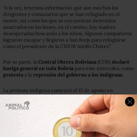
“A la vez, tenemos información que son muchos los
dirigentes y comunarios que se han refugiado en el
monte, así como los que se encuentran detenidos
amarrados en los buses, en el camino, hay madres
desesperadas buscando a los niños. Algunos compañeros
lograron escapar y llegaron a San Borja para refugiarse
como el presidente de la CIDOB Adolfo Chávez”.
Por su parte, la
Central Obrera Boliviana
(COB)
declaró
huelga general en toda Bolivia
para este miércoles, como
protesta
a la
represión del gobierno a los indígenas.
La protesta indígena comenzó el 15 de agosto en
Trinidad, y recorrió a pie unos 273 kilómetros en 42 días.
Según
Erbol,
una agencia de noticias indígenas, unos dos
mil indígenas fueron sorprendidos por policías cuando
descansaban en la hacienda San Lorenzo.