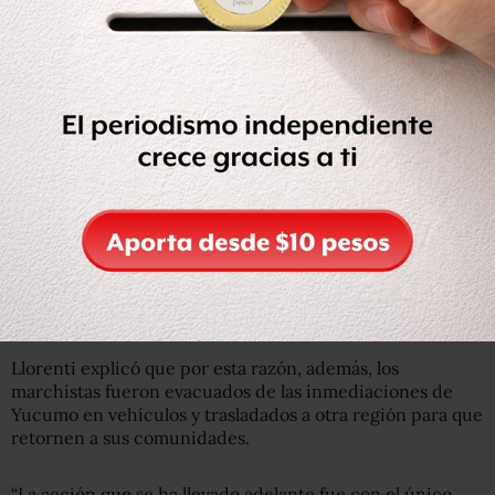
La respuesta del gobierno
El ministro de Gobierno de Bolivia, Sacha Llorenti, afirmó
hoy que la represión policial contra la marcha de los
indígenas que se oponen a la construcción de una
carretera fue realizada “para preservar la vida y evitar
enfrentamientos”.
En rueda de prensa en la sede del Ejecutivo, Llorenti dijo
que se intervino la marcha para preservar la vida de los
marchistas, que a su juicio estaba en riesgo si se producía
un choque con pobladores de Yucumo, que se oponían a
la movilización.
Llorenti explicó que por esta razón, además, los
marchistas fueron evacuados de las inmediaciones de
Yucumo en vehículos y trasladados a otra región para que
retornen a sus comunidades.
“La acción que se ha llevado adelante fue con el único