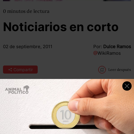
0
minutos
de lectura
Noticiarios en corto
02 de septiembre, 2011
Por:
Dulce Ramos
@
WikiRamos
Compartir
Leer después
Compartir
Leer después