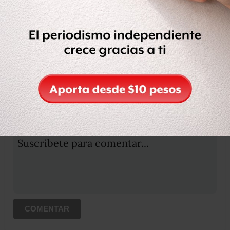
Etiquetas:
NOTICIARIOS
NOTICIAS
RESUMEN
OCULTAR COMENTARIOS
Iniciar sesión
Registrate
Suscribete para comentar...
COMENTAR