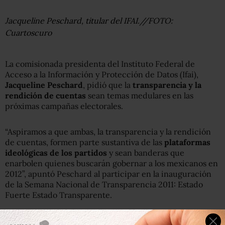
Jacqueline Peschard, titular del IFAI.//FOTO:
Cuartoscuro
La comisionada presidenta del Instituto Federal de
Acceso a la Información y Protección de Datos (Ifai),
Jacqueline Peschard
, pidió que la
transparencia y la
rendición de cuentas
sean temas medulares en las
próximas campañas electorales.
“Aspiramos a que ambas, la transparencia y la rendición
de cuentas, formen parte sustantiva de las
plataformas
ideológicas de los partidos
y sean banderas que
enarbolen quienes buscarán gobernar a los mexicanos en
2012”, apuntó Peschard al participar en la inauguración
de la Semana Nacional de Transparencia 2011: Estado
Fuerte Estado Transparente.