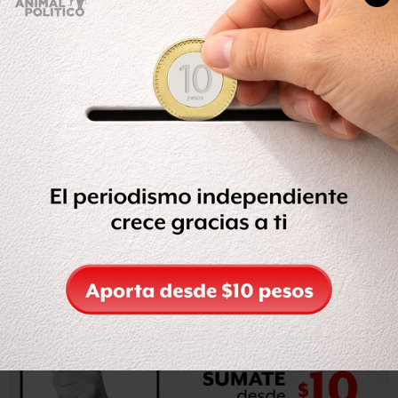
De igual forma, la comisionada presidente del Ifai llamó a
dar pasos fundamentales para la urgente construcción de
una auténtica
política de Estado en materia de
transparencia y rendición de cuentas
.
“Tenemos el imperioso deber de repensar nuestras
instituciones y nuestra función pública, en todos los
órdenes de gobierno y en todos los poderes públicos, a
fin de que la
transparencia y el acceso a la información
pública sean parte integral del desempeño
gubernamental
y público y del esquema de
comunicación entre el Estado y la sociedad”, subrayó
Peschard.