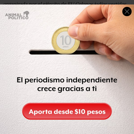
organizada por el ejército de EU.Colonos judíos vestidos
de manifestantes palestinos se enfrentan con oficiales
israelíes durante un simulacro en el asentamiento
cisjordano de Kiryat Arba.Un grupo de personas pobres
hace fila en el centro de San Francisco, California, en
espera de que abran un comedor comunitario."Hambre
por educación". Ese es el lema que sostiene esta joven
manifestante en Santiago de Chile durante las protestas
por la reforma laboral.Las protestas en Italia por la crisis
financiera continúan y en la imagen un manifestante
arroja una bengala contra policías que resguardan el
Parlamento italiano.En Líbano, decenas de bailarines
participan en el festejo cristiano de la Santa Cruz. Se
estima que en este país el 60% de la población es
musulmana y el 40% lo componen otras 17 religiones.