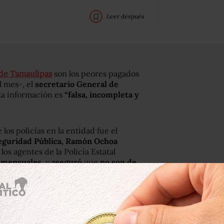
Leer después
 de Tamaulipas
son los peores pagados
l mes-, el
secretario General de
ta información es
“falsa, incompleta y
 los policías en la entidad fue el
Seguridad Pública, Ramón Ochoa
los agentes de la Policía Estatal
s mensuales
, y
aseguró
que
no son de
ue ser iguales al de otras entidades,
donde se encuentra Tamaulipas es la