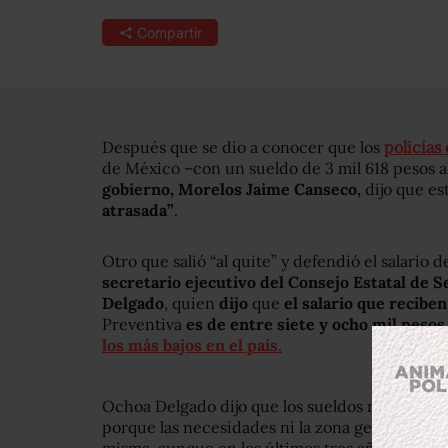
Compartir
Después que se dio a conocer que los
policías
de México –con un sueldo de 3 mil 618 pesos a
gobierno, Morelos Jaime Canseco,
dijo que es
atrasada”
.
Otro que salió “al quite” y defendió el salario de
secretario ejecutivo del Consejo Estatal de 
Delgado
, quien
dijo
que
el salario que reciben
Preventiva
es de entre siete y ocho mil peso
los más bajos en el país.
Ochoa Delgado dijo que los sueldos no tienen q
porque las necesidades ni la zona geográfica 