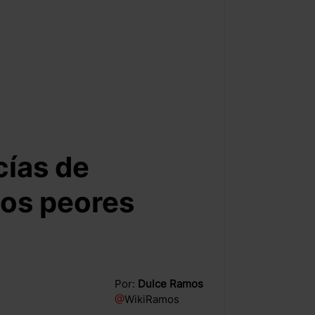
cías de
los peores
Por:
Dulce Ramos
@
WikiRamos