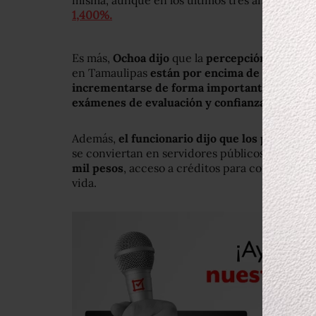
misma, aunque en los últimos tres años la
viol
1,400%.
Es más,
Ochoa dijo
que la
percepción y las pr
en Tamaulipas
están por encima de la media 
incrementarse de forma importante
” en cua
exámenes de evaluación y confianza.
Además,
el funcionario dijo que los policías
q
se conviertan en servidores públicos ejemplar
mil pesos
, acceso a créditos para comprar casa
vida.