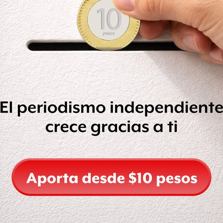
encia en el estado haya aumentado
estaciones
económicas de los policías
nacional
y “en
espera de poder
nto se
capaciten y pasen los
ue
formen parte del nuevo modelo
“y
es”
recibirán un sueldo de más de 12
, becas para sus hijos y un seguro de