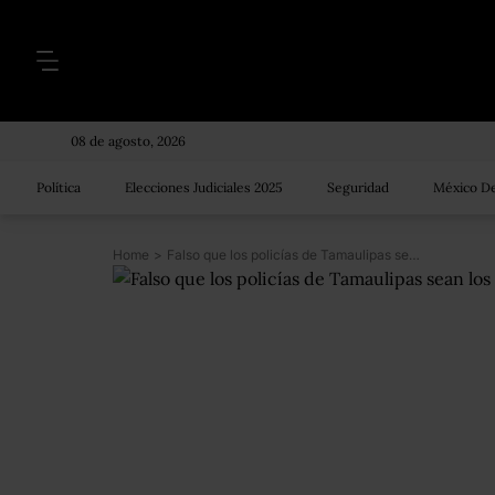
08 de agosto, 2026
Política
Elecciones Judiciales 2025
Seguridad
México De
Home
>
Falso que los policías de Tamaulipas sean los peores pagados, #dicen