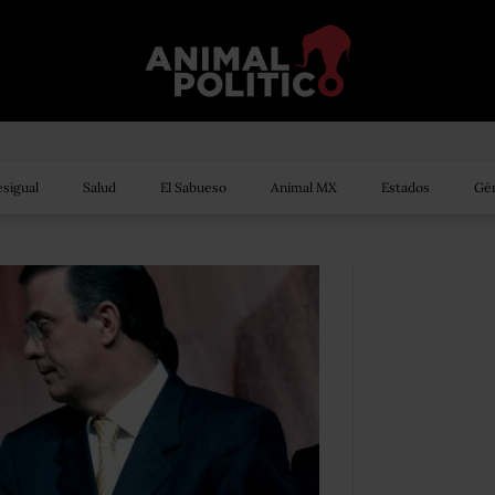
sigual
Salud
El Sabueso
Animal MX
Estados
Gén