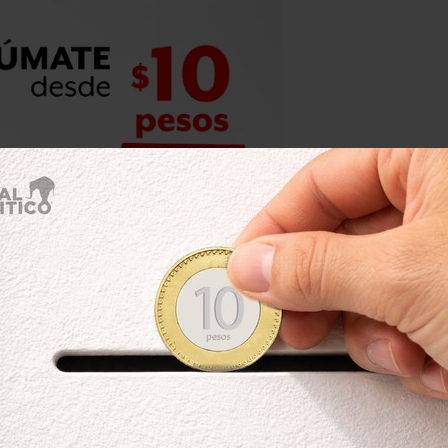
“servidores públicos de la
elegaciones, órganos
camente deben acatarla empleados del
de su aplicación los poderes
n ser fijados sin ningún límite.