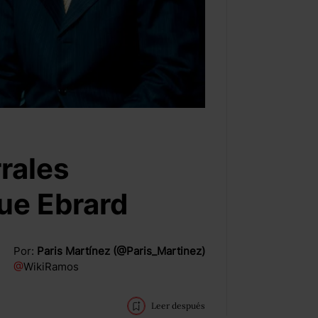
rales
ue Ebrard
Por:
Paris Martínez (@Paris_Martinez)
@
WikiRamos
Leer después