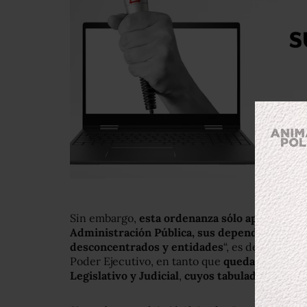
Sin embargo,
esta ordenanza sólo aplica para 
Administración Pública, sus dependencias, d
desconcentrados y entidades
“, es decir, úni
Poder Ejecutivo, en tanto que
quedan exentos 
Legislativo y Judicial
,
cuyos tabuladores puede