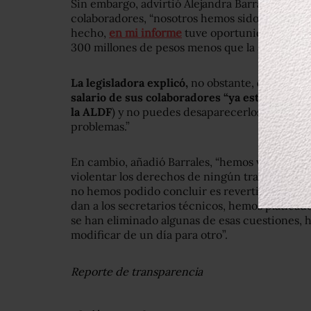
Sin embargo, advirtió Alejandra Barrales, cons
colaboradores, “nosotros hemos sido congruent
hecho,
en mi informe
tuve oportunidad de reite
300 millones de pesos menos que la anterior.”
La legisladora explicó,
no obstante,
que los tab
salario de sus colaboradores “ya estaban esta
la ALDF
) y no puedes desaparecerlos de un día 
problemas.”
En cambio, añadió Barrales, “hemos venido ge
violentar los derechos de ningún trabajador (
no hemos podido concluir es revertir la entre
dan a los secretarios técnicos, hemos platicado
se han eliminado algunas de esas cuestiones,
modificar de un día para otro”.
Reporte de transparencia