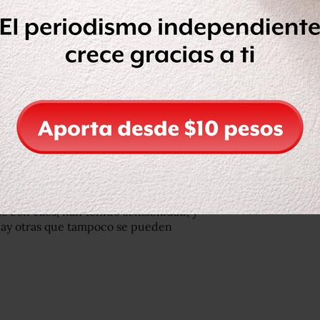
ultada en torno a su nómina de
es con el tema de la austeridad y, de
rar que esta legislatura trabaja con
uladores con los cuales se fijó el
blecidos (desde antes de su llegada a
para otro, sin que eso te signifique
nerando esas modificaciones sin
…) Por ejemplo, un tema reciente que
ga de bonos de productividad que se
s con ellos, han tenido sensibilidad, y
 hay otras que tampoco se pueden