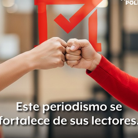
da, y la Secretaría de Gobernación
fesionales, pasajes y viáticos.
cimiento real del gasto
gasto corriente como por el de capital,
y 5%, repectivamente, en relación
riente, expuso, aumentó en todos sus
bajó apenas 2.9%, para cumplir con la
o de disminuir el gasto administrativo,
 explicó que el gasto programable
el año, debido a las mayores
iento en términos reales, por lo que
, lo cual también implicó un
a 54.1%. En contraste, indicó, y a
 entidades bajo control
sólo 1.8% real, y ello explica por qué
pasar de 32.6 a 31.5% de 2010 a 2011.