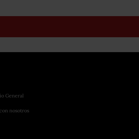
io General
con nosotros