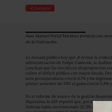
Compartir
Juan Manuel Portal Martínez (centro) con otros
de la Federación.
La Jornada
publica hoy que al revisar la evoluc
administrración de Felipe Calderón, la Auditor
concluyó que ha crecido en desproporción con 
cubrir el déficit público con mayor deuda. Det
neto presupuestario creció 6.7% y los ingresos s
primer semestre de 2011 el gasto creció 5.3% y 
En el informe de avance de la gestión financie
Diputados, la ASF reportó que, por ejemplo, entr
Defensa había incrementado 32.5% su gasto (r