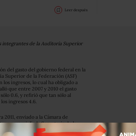
Leer después
 integrantes de la Auditoría Superior
ión del gasto del gobierno federal en la
ía Superior de la Federación (ASF)
los ingresos, lo cual ha obligado a
alló que entre 2007 y 2010 el gasto
ólo 0.6, y refirió que tan sólo al
los ingresos 4.6.
ra 2011, enviado a la Cámara de
e enero y julio la Secretaría de la
especto del mismo mes de 2010) por