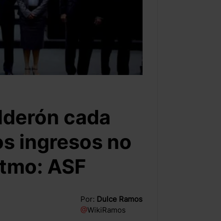
alderón cada
os ingresos no
itmo: ASF
Por:
Dulce Ramos
@
WikiRamos