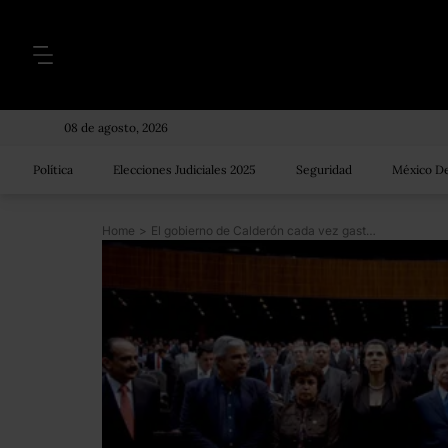
08 de agosto, 2026
Política
Elecciones Judiciales 2025
Seguridad
México De
Home
>
El gobierno de Calderón cada vez gasta más y los ingresos no aumentan a ese ritmo: ASF