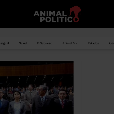
sigual
Salud
El Sabueso
Animal MX
Estados
Gén