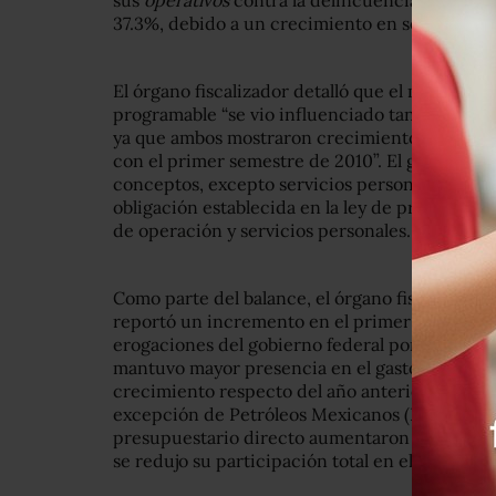
sus
operativos
contra la delincuencia organiza
37.3%, debido a un crecimiento en servicios pro
El órgano fiscalizador detalló que el mayor cre
programable
se vio influenciado tanto por el 
ya que ambos mostraron crecimientos de 6.4% 
con el primer semestre de 2010
. El gasto cor
conceptos, excepto servicios personales, que 
obligación establecida en la ley de presupuest
de operación y servicios personales.
Como parte del balance, el órgano fiscalizador
reportó un incremento en el primer semestre d
erogaciones del gobierno federal por 8.3 por c
mantuvo mayor presencia en el gasto neto total
crecimiento respecto del año anterior, de 52.6 
excepción de Petróleos Mexicanos (Pemex), las
presupuestario directo aumentaron su gasto en 
se redujo su participación total en el gasto, al 