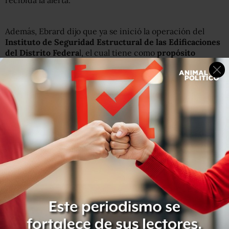
recibida la alerta.
Además, Ebrard dijo que ya se inició la operación del
Instituto de Seguridad Estructural de las Edificaciones
del Distrito Federa
l, el cual tiene como
propósito
supervisar la calidad estructural de los inmuebles de la
ciudad
, que hasta ahora eran sólo competencia de los
corresponsables de seguridad estructural.
Otra de las medidas es la
instalación
, a partir de hoy,
de
más de 30 mil equipos
“como lo ofrecimos en todas las
escuelas del Distrito Federal para que estemos
conectados con el sistema de alerta sísmica”.