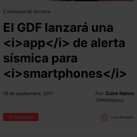
2
minutos
de lectura
El GDF lanzará una
<i>app</i> de alerta
sísmica para
<i>smartphones</i>
19 de septiembre, 2011
Por:
Dulce Ramos
@
WikiRamos
Compartir
Leer después