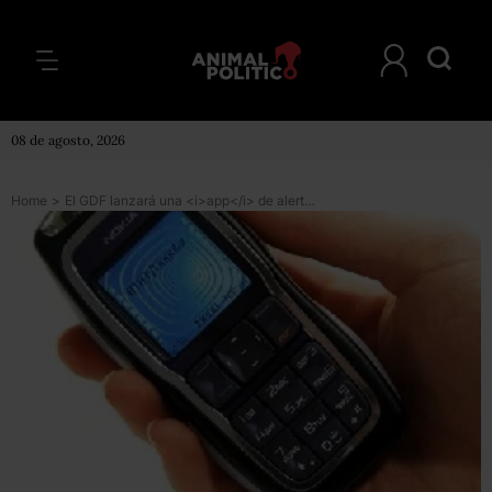
08 de agosto, 2026
Home
>
El GDF lanzará una <i>app</i> de alerta sísmica para <i>smartphones</i>