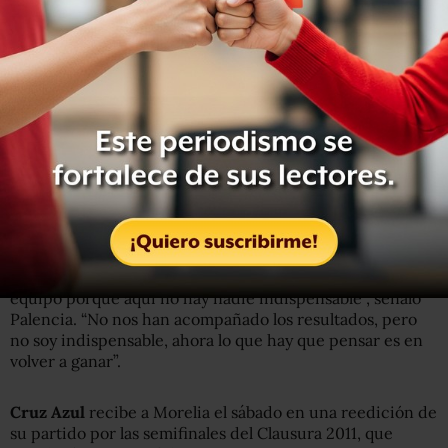
que tiene 13.
Santos
apenas suma siete puntos y ocupa el 14to lugar
entre 18 equipos. Los malos resultados provocaron el cese
del técnico argentino Diego Cocca, y Eduardo Rergis
dirigirá el partido mientras Benjamín Galindo asume el
cargo.
Pumas
atraviesa su mala racha, pues suma dos derrotas
consecutivas y cuatro partidos al hilo sin ganar.
“No por mi ausencia quiere decir que haya perdido el
equipo porque aquí no hay nadie indispensable”, señaló
Palencia. “No nos han acompañado los resultados, pero
no soy indispensable, ahora lo que hay que pensar es en
volver a ganar”.
Cruz Azul
recibe a Morelia el sábado en una reedición de
su partido por las semifinales del Clausura 2011, que