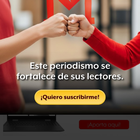
ninguna circunstancia”.
Duarte también
negó haber justificado la muerte de 35
presuntos Zetas en Boca del Río
, y dijo que fue
malinterpretado cuando dijo que los criminales sólo
tienen como fin
la cárcel o la muerte.