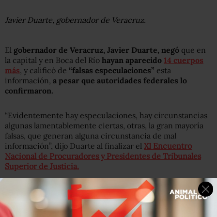
Javier Duarte, gobernador de Veracruz.
El
gobernador de Veracruz, Javier Duarte, negó
que en
la capital y en Boca del Río
hayan aparecido
14 cuerpos
más
, y calificó de
“falsas especulaciones”
esta
información,
a pesar que autoridades federales lo
confirmaron.
“Evidentemente hay especulaciones, hay circunstancias
algunas lamentablemente ciertas, otras, la gran mayoría
falsas, que generan alguna circunstancia de mal
información”, dijo Duarte al finalizar el
XI Encuentro
Nacional de Procuradores y Presidentes de Tribunales
Superior de Justicia.
Además, el
gobernador veracruzano pidió
a los
medios
de comunicación que den a conocer las fuentes
, “porque
yo no quiero que nos encasillen o nos etiqueten bajo